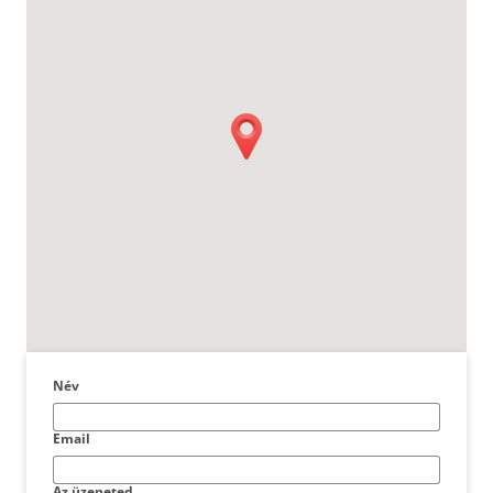
Név
Email
Az üzeneted