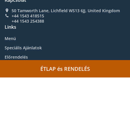
Kapcsolat
50 Tamworth Lane, Lichfield WS13 6JJ, United Kingdom
+44 1543 418515
+44 1543 254388
Links
Menü
Speciális Ajánlatok
Előrendelés
Kapcsolat
ÉTLAP és RENDELÉS
.
Ázsiai ételkiszállítás Lichfield
Kínai ételkiszállítás Lichfield
Támogatja:
https://www.whatfood.co.uk