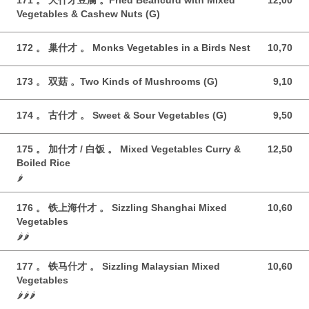
171 。 夭什才豆腐 。Fried Beancurd with Mixed
12,00
12,00 GBP
Vegetables & Cashew Nuts (G)
172 。 巢什才 。 Monks Vegetables in a Birds Nest
10,70
10,70 GBP
173 。 双菇 。Two Kinds of Mushrooms (G)
9,10
9,10 GBP
174 。 古什才 。 Sweet & Sour Vegetables (G)
9,50
9,50 GBP
175 。 加什才 / 白饭 。 Mixed Vegetables Curry &
12,50
12,50 GBP
Boiled Rice
🌶️
176 。 铁上海什才 。 Sizzling Shanghai Mixed
10,60
10,60 GBP
Vegetables
🌶️🌶️
177 。 铁马什才 。 Sizzling Malaysian Mixed
10,60
10,60 GBP
Vegetables
🌶️🌶️🌶️