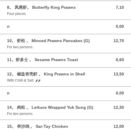
8。 凤尾虾。 Butterfly King Prawns
7,10
7,10 GBP
Four pieces
n
0,00
0,00 GBP
10。 虾松 。 Minced Prawns Pancakes (G)
12,70
12,70 GBP
For two persons.
11。虾多士 。 Sesame Prawns Toast
6,60
6,60 GBP
12。 椒盐有壳虾 。 King Prawns in Shell
13,50
13,50 GBP
With Chilli & Salt. 🌶️🌶️
n
0,00
0,00 GBP
14。 肉松 。 Lettuce Wrapped Yuk Sung (G)
12,30
12,30 GBP
For two persons.
15。 串沙鸡 。 Sar-Tay Chicken
12,00
12,00 GBP