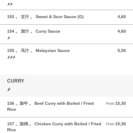
🌶️🌶️
153 。 古汁 。 Sweet & Sour Sauce (G)
4,60
4,60 GBP
154 。 加汁 。 Curry Sauce
4,60
4,60 GBP
🌶️
155 。 马汁 。 Malaysian Sauce
5,50
5,50 GBP
🌶️🌶️🌶️
CURRY
🌶️
156 。加牛 。 Beef Curry with Boiled / Fried
15,30
From 15,30 GBP
From
Rice
157 。加鸡 。 Chicken Curry with Boiled / Fried
15,30
From 15,30 GBP
From
Rice