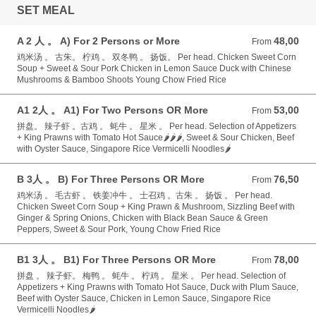
SET MEAL
A 2 人 。 A) For 2 Persons or More
48,00
From 48,00 GBP
From
鸡米汤 。 古朱。 柠鸡 。 双冬鸭 。 扬饭。 Per head. Chicken Sweet Corn
Soup + Sweet & Sour Pork Chicken in Lemon Sauce Duck with Chinese
Mushrooms & Bamboo Shoots Young Chow Fried Rice
A1 2人 。 A1) For Two Persons OR More
53,00
From 53,00 GBP
From
拼盘。 辣子虾 。古鸡 。 蚝牛 。 星米 。 Per head. Selection of Appetizers
+ King Prawns with Tomato Hot Sauce🌶️🌶️🌶️, Sweet & Sour Chicken, Beef
with Oyster Sauce, Singapore Rice Vermicelli Noodles🌶️
B 3人 。 B) For Three Persons OR More
76,50
From 76,50 GBP
From
鸡米汤 。 毛古虾 。 铁姜冲牛 。 士召鸡 。古朱 。 扬饭 。 Per head.
Chicken Sweet Corn Soup + King Prawn & Mushroom, Sizzling Beef with
Ginger & Spring Onions, Chicken with Black Bean Sauce & Green
Peppers, Sweet & Sour Pork, Young Chow Fried Rice
B1 3人 。 B1) For Three Persons OR More
78,00
From 78,00 GBP
From
拼盘 。 辣子虾。 梅鸭 。 蚝牛 。 柠鸡 。 星米 。 Per head. Selection of
Appetizers + King Prawns with Tomato Hot Sauce, Duck with Plum Sauce,
Beef with Oyster Sauce, Chicken in Lemon Sauce, Singapore Rice
Vermicelli Noodles🌶️