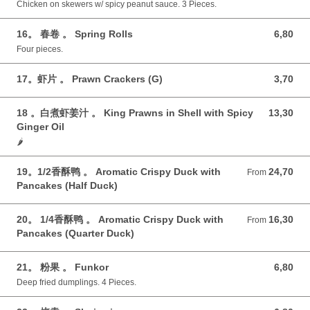
Chicken on skewers w/ spicy peanut sauce. 3 Pieces.
16。 春卷 。 Spring Rolls
6,80
6,80 GBP
Four pieces.
17。虾片 。 Prawn Crackers (G)
3,70
3,70 GBP
18 。白煮虾姜汁 。 King Prawns in Shell with Spicy
13,30
13,30 GBP
Ginger Oil
🌶️
19。1/2香酥鸭 。 Aromatic Crispy Duck with
24,70
From 24,70 GBP
From
Pancakes (Half Duck)
20。 1/4香酥鸭 。 Aromatic Crispy Duck with
16,30
From 16,30 GBP
From
Pancakes (Quarter Duck)
21。 粉果 。 Funkor
6,80
6,80 GBP
Deep fried dumplings. 4 Pieces.