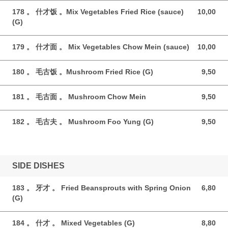
178 。 什才饭 。Mix Vegetables Fried Rice (sauce)
10,00
10,00 GBP
(G)
179 。 什才面 。 Mix Vegetables Chow Mein (sauce)
10,00
10,00 GBP
180 。 毛古饭 。Mushroom Fried Rice (G)
9,50
9,50 GBP
181 。 毛古面 。 Mushroom Chow Mein
9,50
9,50 GBP
182 。 毛古夫 。 Mushroom Foo Yung (G)
9,50
9,50 GBP
SIDE DISHES
183 。 牙才 。 Fried Beansprouts with Spring Onion
6,80
6,80 GBP
(G)
184 。 什才 。 Mixed Vegetables (G)
8,80
8,80 GBP