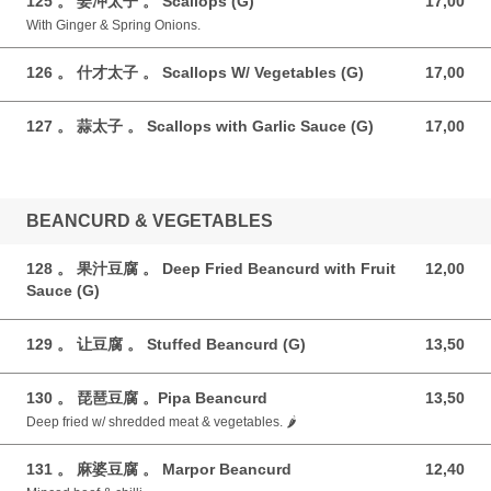
125 。 姜冲太子 。 Scallops (G)
17,00
17,00 GBP
With Ginger & Spring Onions.
126 。 什才太子 。 Scallops W/ Vegetables (G)
17,00
17,00 GBP
127 。 蒜太子 。 Scallops with Garlic Sauce (G)
17,00
17,00 GBP
BEANCURD & VEGETABLES
128 。 果汁豆腐 。 Deep Fried Beancurd with Fruit
12,00
12,00 GBP
Sauce (G)
129 。 让豆腐 。 Stuffed Beancurd (G)
13,50
13,50 GBP
130 。 琵琶豆腐 。Pipa Beancurd
13,50
13,50 GBP
Deep fried w/ shredded meat & vegetables. 🌶️
131 。 麻婆豆腐 。 Marpor Beancurd
12,40
12,40 GBP