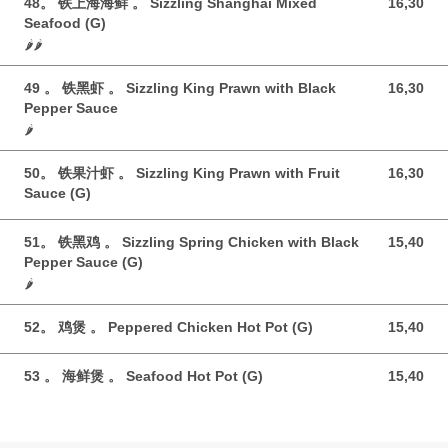
48。 铁上海海鲜 。 Sizzling Shanghai Mixed
16,30
16,30 GBP
Seafood (G)
🌶️🌶️
49 。 铁黑虾 。 Sizzling King Prawn with Black
16,30
16,30 GBP
Pepper Sauce
🌶️
50。 铁果汁虾 。 Sizzling King Prawn with Fruit
16,30
16,30 GBP
Sauce (G)
51。 铁黑鸡 。 Sizzling Spring Chicken with Black
15,40
15,40 GBP
Pepper Sauce (G)
🌶️
52。 鸡煲 。 Peppered Chicken Hot Pot (G)
15,40
15,40 GBP
53 。 海鲜煲 。 Seafood Hot Pot (G)
15,40
15,40 GBP