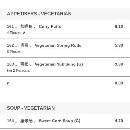
APPETISERS - VEGETARIAN
161 。 加哩角 。 Curry Puffs
6,10
6,10 GBP
4 Pieces. 🌶️
162 。 斋卷 。 Vegetarian Spring Rolls
5,80
5,80 GBP
8 Pieces.
163 。 斋松 。 Vegetarian Yuk Sung (G)
9,80
9,80 GBP
For 2 Persons.
n
0,00
0,00 GBP
SOUP - VEGETARIAN
164 。 粟米汤 。 Sweet Corn Soup (G)
4,70
4,70 GBP