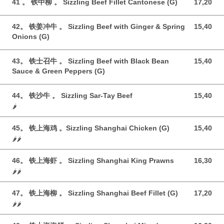
41 。 铁中柳 。 Sizzling Beef Fillet Cantonese (G)
17,20
17,20 GBP
42。 铁姜冲牛 。 Sizzling Beef with Ginger & Spring
15,40
15,40 GBP
Onions (G)
43。 铁士召牛 。 Sizzling Beef with Black Bean
15,40
15,40 GBP
Sauce & Green Peppers (G)
44。 铁沙牛 。 Sizzling Sar-Tay Beef
15,40
15,40 GBP
🌶️
45。 铁上海鸡 。Sizzling Shanghai Chicken (G)
15,40
15,40 GBP
🌶️🌶️
46。 铁上海虾 。 Sizzling Shanghai King Prawns
16,30
16,30 GBP
🌶️🌶️
47。 铁上海柳 。 Sizzling Shanghai Beef Fillet (G)
17,20
17,20 GBP
🌶️🌶️