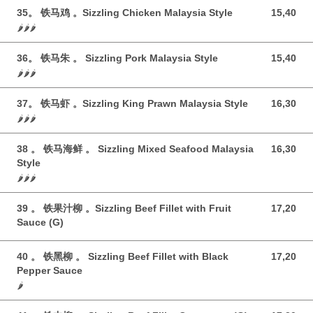
35。 铁马鸡 。Sizzling Chicken Malaysia Style
15,40
15,40 GBP
🌶️🌶️🌶️
36。 铁马朱 。 Sizzling Pork Malaysia Style
15,40
15,40 GBP
🌶️🌶️🌶️
37。 铁马虾 。Sizzling King Prawn Malaysia Style
16,30
16,30 GBP
🌶️🌶️🌶️
38 。 铁马海鲜 。 Sizzling Mixed Seafood Malaysia
16,30
16,30 GBP
Style
🌶️🌶️🌶️
39 。 铁果汁柳 。Sizzling Beef Fillet with Fruit
17,20
17,20 GBP
Sauce (G)
40 。 铁黑柳 。 Sizzling Beef Fillet with Black
17,20
17,20 GBP
Pepper Sauce
🌶️