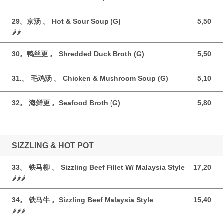
29。京汤 。 Hot & Sour Soup (G)
5,50
5,50 GBP
🌶️🌶️
30。鸭丝更 。 Shredded Duck Broth (G)
5,50
5,50 GBP
31.。 毛鸡汤 。 Chicken & Mushroom Soup (G)
5,10
5,10 GBP
32。 海鲜更 。Seafood Broth (G)
5,80
5,80 GBP
SIZZLING & HOT POT
33。 铁马柳 。 Sizzling Beef Fillet W/ Malaysia Style
17,20
17,20 GBP
🌶️🌶️🌶️
34。 铁马牛 。Sizzling Beef Malaysia Style
15,40
15,40 GBP
🌶️🌶️🌶️