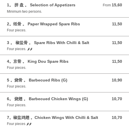
1。 拼 盘 。 Selection of Appetizers
15,60
From 15,60 GBP
From
Minimum two persons.
2。纸骨 。 Paper Wrapped Spare Ribs
11,50
11,50 GBP
Four pieces.
3 。 椒盐骨 。 Spare Ribs With Chilli & Salt
11,50
11,50 GBP
Four‎ pieces. 🌶️🌶️
4。京骨 。 King Dou Spare Ribs
11,50
11,50 GBP
Four pieces.
5 。烧骨 。 Barbecued Ribs (G)
10,90
10,90 GBP
Four pieces.
6。 烧翅 。 Barbecued Chicken Wings (G)
10,70
10,70 GBP
Four‎ pieces.
7。椒盐鸡翅 。Chicken Wings With Chilli & Salt
10,70
10,70 GBP
Four pieces 🌶️🌶️