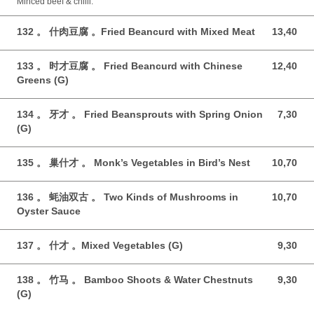
Minced beef & chilli.
132 。 什肉豆腐 。Fried Beancurd with Mixed Meat
13,40
13,40 GBP
133 。 时才豆腐 。 Fried Beancurd with Chinese
12,40
12,40 GBP
Greens (G)
134 。 牙才 。 Fried Beansprouts with Spring Onion
7,30
7,30 GBP
(G)
135 。 巢什才 。 Monk’s Vegetables in Bird’s Nest
10,70
10,70 GBP
136 。 蚝油双古 。 Two Kinds of Mushrooms in
10,70
10,70 GBP
Oyster Sauce
137 。 什才 。Mixed Vegetables (G)
9,30
9,30 GBP
138 。 竹马 。 Bamboo Shoots & Water Chestnuts
9,30
9,30 GBP
(G)