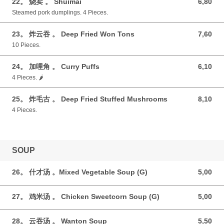
22。 烧卖 。 Shuimai
6,80
6,80 GBP
Steamed pork dumplings. 4 Pieces.
23。 炸云吞 。 Deep Fried Won Tons
7,60
7,60 GBP
10 Pieces.
24。 加哩角 。 Curry Puffs
6,10
6,10 GBP
4 Pieces. 🌶️
25。 炸毛古 。 Deep Fried Stuffed Mushrooms
8,10
8,10 GBP
4 Pieces.
SOUP
26。 什才汤 。Mixed Vegetable Soup (G)
5,00
5,00 GBP
27。 鸡米汤 。 Chicken Sweetcorn Soup (G)
5,00
5,00 GBP
28。 云吞汤 。 Wanton Soup
5,50
5,50 GBP