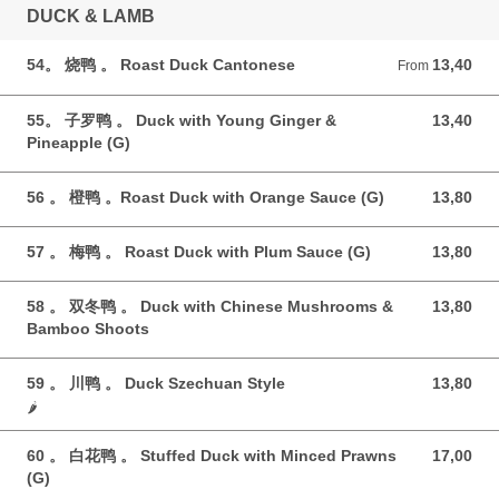
DUCK & LAMB
54。 烧鸭 。 Roast Duck Cantonese
13,40
From 13,40 GBP
From
55。 子罗鸭 。 Duck with Young Ginger &
13,40
13,40 GBP
Pineapple (G)
56 。 橙鸭 。Roast Duck with Orange Sauce (G)
13,80
13,80 GBP
57 。 梅鸭 。 Roast Duck with Plum Sauce (G)
13,80
13,80 GBP
58 。 双冬鸭 。 Duck with Chinese Mushrooms &
13,80
13,80 GBP
Bamboo Shoots
59 。 川鸭 。 Duck Szechuan Style
13,80
13,80 GBP
🌶️
60 。 白花鸭 。 Stuffed Duck with Minced Prawns
17,00
17,00 GBP
(G)