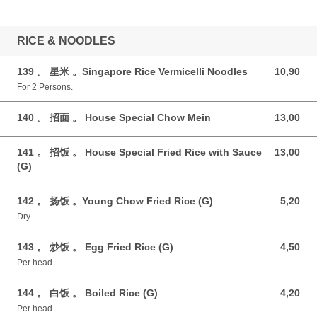
RICE & NOODLES
139 。 星米 。Singapore Rice Vermicelli Noodles
10,90
10,90 GBP
For 2 Persons.
140 。 招面 。 House Special Chow Mein
13,00
13,00 GBP
141 。 招饭 。 House Special Fried Rice with Sauce
13,00
13,00 GBP
(G)
142 。 扬饭 。Young Chow Fried Rice (G)
5,20
5,20 GBP
Dry.
143 。 炒饭 。 Egg Fried Rice (G)
4,50
4,50 GBP
Per head.
144 。 白饭 。 Boiled Rice (G)
4,20
4,20 GBP
Per head.