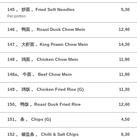
145 。 炒面 。Fried Soft Noodles
5,30
5,30 GBP
Per portion.
146 。 鸭面 。 Roast Duck Chow Mein
12,40
12,40 GBP
147 。 大虾面 。King Prawn Chow Mein
14,30
14,30 GBP
148 。 鸡面 。 Chicken Chow Mein
11,90
11,90 GBP
148a。 牛面 。 Beef Chow Mein
11,90
11,90 GBP
149 。 鸡饭 。 Chicken Fried Rice (G)
11,30
11,30 GBP
150。 鸭饭 。Roast Duck Fried Rice
12,40
12,40 GBP
151。 条 。 Chips (G)
4,50
4,50 GBP
152 。 椒盐条 。 Chilli & Salt Chips
6,30
6,30 GBP