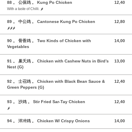
88 。 公保鸡 。 Kung Po Chicken
12,40
12,40 GBP
With a taste of Chilli. 🌶️
89 。 中公鸡 。 Cantonese Kung Po Chicken
12,80
12,80 GBP
🌶️🌶️🌶️
90 。 骨香鸡 。 Two Kinds of Chicken with
14,00
14,00 GBP
Vegetables
91 。 巢夭鸡 。 Chicken with Cashew Nuts in Bird’s
13,00
13,00 GBP
Nest (G)
92 。 士召鸡 。 Chicken with Black Bean Sauce &
12,40
12,40 GBP
Green Peppers (G)
93 。 沙鸡 。 Stir Fried Sar-Tay Chicken
12,40
12,40 GBP
🌶️
94 。 洋冲鸡 。 Chicken W/ Crispy Onions
14,00
14,00 GBP