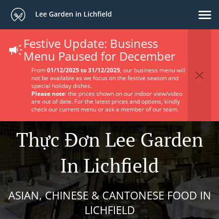
Lee Garden in Lichfield
Festive Update: Business
Menu Paused for December
From
01/12/2025 to 31/12/2025
, our business menu will
not be available as we focus on the festive season and
special holiday dishes.
Please note
: the prices shown on our indoor view/video
are out of date. For the latest prices and options, kindly
check our current menu or ask a member of our team.
Thực Đơn Lee Garden
In Lichfield
ASIAN, CHINESE & CANTONESE FOOD IN
LICHFIELD