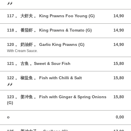
🌶️🌶️
117 。 大虾夫 。 King Prawns Foo Young (G)
14,90
14,90 GBP
118 。 番茄虾 。 King Prawns & Tomato (G)
14,90
14,90 GBP
120 。 奶油虾 。 Garlic King Prawns (G)
14,90
14,90 GBP
With Cream Sauce.
121 。 古鱼 。Sweet & Sour Fish
15,80
15,80 GBP
122 。 椒盐鱼 。 Fish with Chilli & Salt
15,80
15,80 GBP
🌶️🌶️
123 。 姜冲鱼 。 Fish with‎ Ginger & Spring Onions
15,80
15,80 GBP
(G)
o
0,00
0,00 GBP