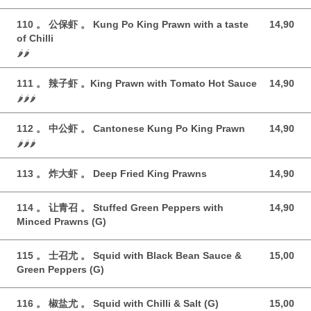
110 。 公保虾 。 Kung Po King Prawn with a taste
14,90
14,90 GBP
of Chilli
🌶️🌶️
111 。 辣子虾 。King Prawn with Tomato Hot Sauce
14,90
14,90 GBP
🌶️🌶️🌶️
112 。 中公虾 。 Cantonese Kung Po King Prawn
14,90
14,90 GBP
🌶️🌶️🌶️
113 。 炸大虾 。 Deep Fried King Prawns
14,90
14,90 GBP
114 。 让青召 。 Stuffed Green Peppers with
14,90
14,90 GBP
Minced Prawns (G)
115 。 士召尤 。 Squid with Black Bean Sauce &
15,00
15,00 GBP
Green Peppers (G)
116 。 椒盐尤 。 Squid with Chilli & Salt (G)
15,00
15,00 GBP