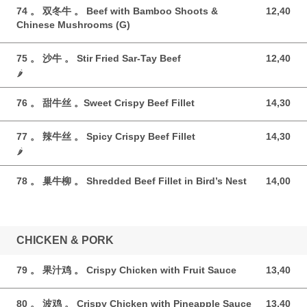
74 。 双冬牛 。 Beef with Bamboo Shoots &
12,40
12,40 GBP
Chinese Mushrooms (G)
75 。 沙牛 。 Stir Fried Sar-Tay Beef
12,40
12,40 GBP
🌶️
76 。 甜牛丝 。Sweet Crispy Beef Fillet
14,30
14,30 GBP
77 。 辣牛丝 。 Spicy Crispy Beef Fillet
14,30
14,30 GBP
🌶️
78 。 巢牛柳 。 Shredded Beef Fillet in Bird’s Nest
14,00
14,00 GBP
CHICKEN & PORK
79 。 果汁鸡 。 Crispy Chicken with Fruit Sauce
13,40
13,40 GBP
80 。 波鸡 。 Crispy Chicken with Pineapple Sauce
13,40
13,40 GBP