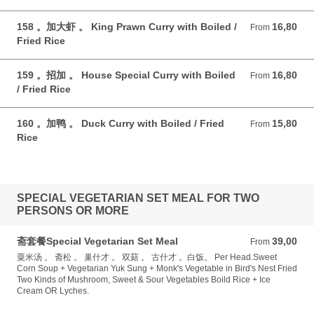
158 。加大虾 。 King Prawn Curry with Boiled /
16,80
From 16,80 GBP
From
Fried Rice
159 。招加 。 House Special Curry with Boiled
16,80
From 16,80 GBP
From
/ Fried Rice
160 。加鸭 。 Duck Curry with Boiled / Fried
15,80
From 15,80 GBP
From
Rice
SPECIAL VEGETARIAN SET MEAL FOR TWO
PERSONS OR MORE
斋套餐Special Vegetarian Set Meal
39,00
From 39,00 GBP
From
粟米汤 。 斋松 。 巢什才 。 双菇 。 古什才 。白饭。 Per Head.Sweet
Corn Soup + Vegetarian Yuk Sung + Monk's Vegetable in Bird's Nest Fried
Two Kinds of Mushroom, Sweet & Sour Vegetables Boild Rice + Ice
Cream OR Lyches.