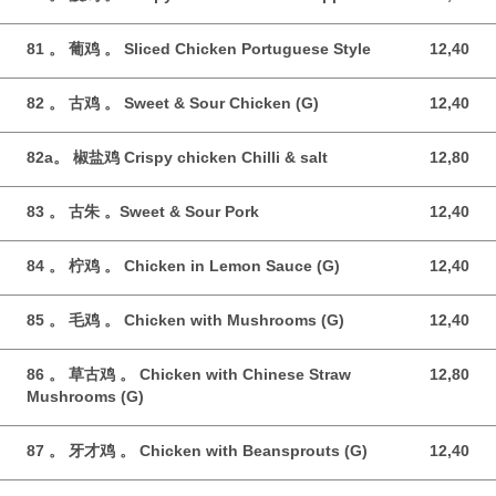
81 。 葡鸡 。 Sliced Chicken Portuguese Style
12,40
12,40 GBP
82 。 古鸡 。 Sweet & Sour Chicken (G)
12,40
12,40 GBP
82a。 椒盐鸡 Crispy chicken Chilli & salt
12,80
12,80 GBP
83 。 古朱 。Sweet & Sour Pork
12,40
12,40 GBP
84 。 柠鸡 。 Chicken in Lemon Sauce (G)
12,40
12,40 GBP
85 。 毛鸡 。 Chicken with Mushrooms (G)
12,40
12,40 GBP
86 。 草古鸡 。 Chicken with Chinese Straw
12,80
12,80 GBP
Mushrooms (G)
87 。 牙才鸡 。 Chicken with Beansprouts (G)
12,40
12,40 GBP