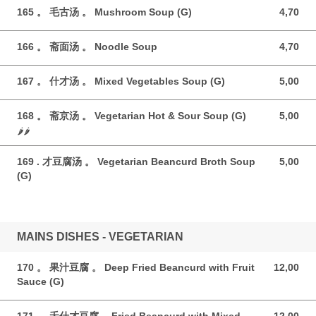
165 。 毛古汤 。 Mushroom Soup (G)
4,70
4,70 GBP
166 。 斋面汤 。 Noodle Soup
4,70
4,70 GBP
167 。 什才汤 。 Mixed Vegetables Soup (G)
5,00
5,00 GBP
168 。 斋京汤 。 Vegetarian Hot & Sour Soup (G)
5,00
5,00 GBP
🌶️🌶️
169 . 才豆腐汤 。 Vegetarian Beancurd Broth Soup
5,00
5,00 GBP
(G)
MAINS DISHES - VEGETARIAN
170 。 果汁豆腐 。 Deep Fried Beancurd with Fruit
12,00
12,00 GBP
Sauce (G)