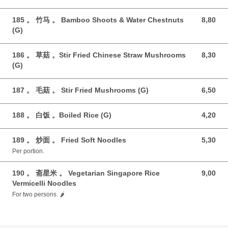
185 。 竹马 。 Bamboo Shoots & Water Chestnuts
8,80
8,80 GBP
(G)
186 。 草菇 。Stir Fried Chinese Straw Mushrooms
8,30
8,30 GBP
(G)
187 。 毛菇 。 Stir Fried Mushrooms (G)
6,50
6,50 GBP
188 。 白饭 。Boiled Rice (G)
4,20
4,20 GBP
189 。 炒面 。 Fried Soft Noodles
5,30
5,30 GBP
Per portion.
190 。 斋星米 。 Vegetarian Singapore Rice
9,00
9,00 GBP
Vermicelli Noodles
For two persons. 🌶️