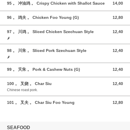
95 。 冲油鸡 。 Crispy Chicken with Shallot Sauce
14,00
14,00 GBP
96 。 鸡夫 。 Chicken Foo Young (G)
12,80
12,80 GBP
97 。 川鸡 。 Sliced Chicken Szechuan Style
12,40
12,40 GBP
🌶️
98 。 川朱 。 Sliced Pork Szechuan Style
12,40
12,40 GBP
🌶️
99 。 夭朱 。 Pork & Cashew Nuts (G)
12,40
12,40 GBP
100 。 叉烧 。 Char Siu
12,40
12,40 GBP
Chinese roast pork.
101 。 叉夫 。 Char Siu Foo Young
12,80
12,80 GBP
SEAFOOD