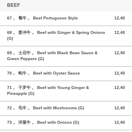
BEEF
67 。 葡牛 。 Beef Portuguese Style
12,40
12,40 GBP
68 。 姜冲牛 。 Beef with Ginger & Spring Onions
12,40
12,40 GBP
(G)
69 。 士召牛 。 Beef with Black Bean Sauce &
12,40
12,40 GBP
Green Peppers (G)
70 。 蚝牛 。 Beef with Oyster Sauce
12,40
12,40 GBP
71 。 子罗牛 。 Beef with Young Ginger &
12,40
12,40 GBP
Pineapple (G)
72 。 毛牛 。 Beef with Mushrooms (G)
12,40
12,40 GBP
73 。 洋葱牛 。 Beef with Onions (G)
12,40
12,40 GBP