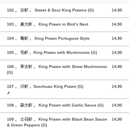
102 。 古虾 。 Sweet & Sour King Prawns (G)
14,90
14,90 GBP
103 。 巢大虾 。 King Prawn in Bird’s Nest
14,90
14,90 GBP
104 。 葡虾 。 King Prawn Portuguse Style
14,90
14,90 GBP
105 。 毛虾 。King Prawn with Mushrooms (G)
14,90
14,90 GBP
106 。 草古虾 。 King Prawn with Straw Mushrooms
14,90
14,90 GBP
(G)
107 。 川虾 。Szechuan King Prawn (G)
14,90
14,90 GBP
🌶️
108 。 蒜大虾 。 King Prawn with Garlic Sauce (G)
14,90
14,90 GBP
109 。 士召虾 。 King Prawn with Black Bean Sauce
14,90
14,90 GBP
& Green Peppers (G)