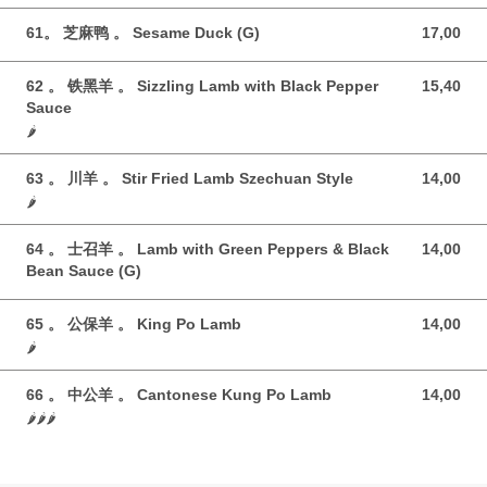
61。 芝麻鸭 。 Sesame Duck (G)
17,00
17,00 GBP
62 。 铁黑羊 。 Sizzling Lamb with Black Pepper
15,40
15,40 GBP
Sauce
🌶️
63 。 川羊 。 Stir Fried Lamb Szechuan Style
14,00
14,00 GBP
🌶️
64 。 士召羊 。 Lamb with Green Peppers & Black
14,00
14,00 GBP
Bean Sauce (G)
65 。 公保羊 。 King Po Lamb
14,00
14,00 GBP
🌶️
66 。 中公羊 。 Cantonese Kung Po Lamb
14,00
14,00 GBP
🌶️🌶️🌶️