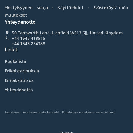
.
.
Yksityisyyden suoja
Käyttöehdot
Evästekäytännön
muutokset
Yhteydenotto
50 Tamworth Lane, Lichfield WS13 6JJ, United Kingdom
+44 1543 418515
+44 1543 254388
Linkit
Ruokalista
Erikoistarjouksia
Ennakkotilaus
Yhteydenotto
.
Aasialainen Annoksien nouto Lichfield
Kiinalainen Annoksien nouto Lichfield
Tuettu: