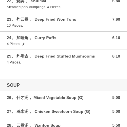
22。 烧卖 。 Shuimai
6.80
6.80 GBP
Steamed pork dumplings. 4 Pieces.
23。 炸云吞 。 Deep Fried Won Tons
7.60
7.60 GBP
10 Pieces.
24。 加哩角 。 Curry Puffs
6.10
6.10 GBP
4 Pieces. 🌶️
25。 炸毛古 。 Deep Fried Stuffed Mushrooms
8.10
8.10 GBP
4 Pieces.
SOUP
26。 什才汤 。Mixed Vegetable Soup (G)
5.00
5.00 GBP
27。 鸡米汤 。 Chicken Sweetcorn Soup (G)
5.00
5.00 GBP
28。 云吞汤 。 Wanton Soup
5.50
5.50 GBP