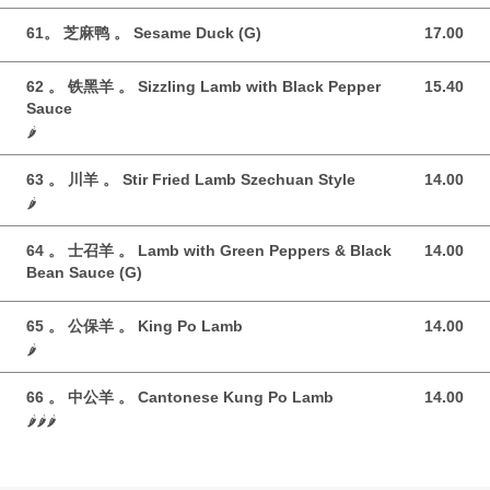
61。 芝麻鸭 。 Sesame Duck (G)
17.00
17.00 GBP
62 。 铁黑羊 。 Sizzling Lamb with Black Pepper
15.40
15.40 GBP
Sauce
🌶️
63 。 川羊 。 Stir Fried Lamb Szechuan Style
14.00
14.00 GBP
🌶️
64 。 士召羊 。 Lamb with Green Peppers & Black
14.00
14.00 GBP
Bean Sauce (G)
65 。 公保羊 。 King Po Lamb
14.00
14.00 GBP
🌶️
66 。 中公羊 。 Cantonese Kung Po Lamb
14.00
14.00 GBP
🌶️🌶️🌶️