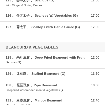
125 。 姜冲太子 。 Scallops (G)
17.00
17.00 GBP
With Ginger & Spring Onions.
126 。 什才太子 。 Scallops W/ Vegetables (G)
17.00
17.00 GBP
127 。 蒜太子 。 Scallops with Garlic Sauce (G)
17.00
17.00 GBP
BEANCURD & VEGETABLES
128 。 果汁豆腐 。 Deep Fried Beancurd with Fruit
12.00
12.00 GBP
Sauce (G)
129 。 让豆腐 。 Stuffed Beancurd (G)
13.50
13.50 GBP
130 。 琵琶豆腐 。Pipa Beancurd
13.50
13.50 GBP
Deep fried w/ shredded meat & vegetables. 🌶️
131 。 麻婆豆腐 。 Marpor Beancurd
12.40
12.40 GBP