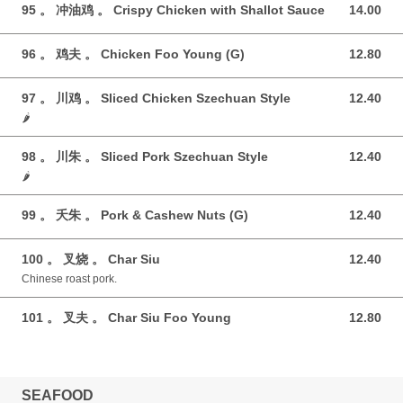
95 。 冲油鸡 。 Crispy Chicken with Shallot Sauce
14.00
14.00 GBP
96 。 鸡夫 。 Chicken Foo Young (G)
12.80
12.80 GBP
97 。 川鸡 。 Sliced Chicken Szechuan Style
12.40
12.40 GBP
🌶️
98 。 川朱 。 Sliced Pork Szechuan Style
12.40
12.40 GBP
🌶️
99 。 夭朱 。 Pork & Cashew Nuts (G)
12.40
12.40 GBP
100 。 叉烧 。 Char Siu
12.40
12.40 GBP
Chinese roast pork.
101 。 叉夫 。 Char Siu Foo Young
12.80
12.80 GBP
SEAFOOD