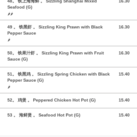
48。 铁上海海鲜 。 Sizzling Shanghai Mixed
16.30
16.30 GBP
Seafood (G)
🌶️🌶️
49 。 铁黑虾 。 Sizzling King Prawn with Black
16.30
16.30 GBP
Pepper Sauce
🌶️
50。 铁果汁虾 。 Sizzling King Prawn with Fruit
16.30
16.30 GBP
Sauce (G)
51。 铁黑鸡 。 Sizzling Spring Chicken with Black
15.40
15.40 GBP
Pepper Sauce (G)
🌶️
52。 鸡煲 。 Peppered Chicken Hot Pot (G)
15.40
15.40 GBP
53 。 海鲜煲 。 Seafood Hot Pot (G)
15.40
15.40 GBP