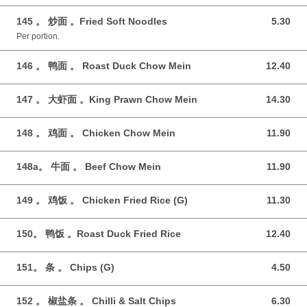
145 。 炒面 。Fried Soft Noodles
5.30
5.30 GBP
Per portion.
146 。 鸭面 。 Roast Duck Chow Mein
12.40
12.40 GBP
147 。 大虾面 。King Prawn Chow Mein
14.30
14.30 GBP
148 。 鸡面 。 Chicken Chow Mein
11.90
11.90 GBP
148a。 牛面 。 Beef Chow Mein
11.90
11.90 GBP
149 。 鸡饭 。 Chicken Fried Rice (G)
11.30
11.30 GBP
150。 鸭饭 。Roast Duck Fried Rice
12.40
12.40 GBP
151。 条 。 Chips (G)
4.50
4.50 GBP
152 。 椒盐条 。 Chilli & Salt Chips
6.30
6.30 GBP