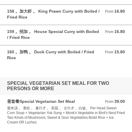
158 。加大虾 。 King Prawn Curry with Boiled /
16.80
From 16.80 GBP
From
Fried Rice
159 。招加 。 House Special Curry with Boiled
16.80
From 16.80 GBP
From
/ Fried Rice
160 。加鸭 。 Duck Curry with Boiled / Fried
15.80
From 15.80 GBP
From
Rice
SPECIAL VEGETARIAN SET MEAL FOR TWO
PERSONS OR MORE
斋套餐Special Vegetarian Set Meal
39.00
From 39.00 GBP
From
粟米汤 。 斋松 。 巢什才 。 双菇 。 古什才 。白饭。 Per Head.Sweet
Corn Soup + Vegetarian Yuk Sung + Monk's Vegetable in Bird's Nest Fried
Two Kinds of Mushroom, Sweet & Sour Vegetables Boild Rice + Ice
Cream OR Lyches.