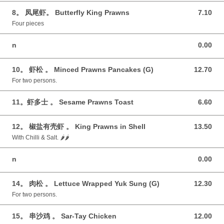
8。 凤尾虾。 Butterfly King Prawns
7.10
7.10 GBP
Four pieces
n
0.00
0.00 GBP
10。 虾松 。 Minced Prawns Pancakes (G)
12.70
12.70 GBP
For two persons.
11。虾多士 。 Sesame Prawns Toast
6.60
6.60 GBP
12。 椒盐有壳虾 。 King Prawns in Shell
13.50
13.50 GBP
With Chilli & Salt. 🌶️🌶️
n
0.00
0.00 GBP
14。 肉松 。 Lettuce Wrapped Yuk Sung (G)
12.30
12.30 GBP
For two persons.
15。 串沙鸡 。 Sar-Tay Chicken
12.00
12.00 GBP