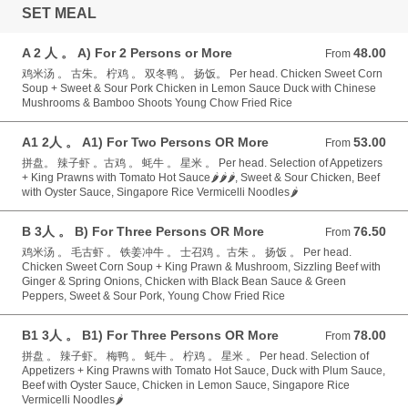
SET MEAL
A 2 人 。 A) For 2 Persons or More
48.00
From 48.00 GBP
From
鸡米汤 。 古朱。 柠鸡 。 双冬鸭 。 扬饭。 Per head. Chicken Sweet Corn
Soup + Sweet & Sour Pork Chicken in Lemon Sauce Duck with Chinese
Mushrooms & Bamboo Shoots Young Chow Fried Rice
A1 2人 。 A1) For Two Persons OR More
53.00
From 53.00 GBP
From
拼盘。 辣子虾 。古鸡 。 蚝牛 。 星米 。 Per head. Selection of Appetizers
+ King Prawns with Tomato Hot Sauce🌶️🌶️🌶️, Sweet & Sour Chicken, Beef
with Oyster Sauce, Singapore Rice Vermicelli Noodles🌶️
B 3人 。 B) For Three Persons OR More
76.50
From 76.50 GBP
From
鸡米汤 。 毛古虾 。 铁姜冲牛 。 士召鸡 。古朱 。 扬饭 。 Per head.
Chicken Sweet Corn Soup + King Prawn & Mushroom, Sizzling Beef with
Ginger & Spring Onions, Chicken with Black Bean Sauce & Green
Peppers, Sweet & Sour Pork, Young Chow Fried Rice
B1 3人 。 B1) For Three Persons OR More
78.00
From 78.00 GBP
From
拼盘 。 辣子虾。 梅鸭 。 蚝牛 。 柠鸡 。 星米 。 Per head. Selection of
Appetizers + King Prawns with Tomato Hot Sauce, Duck with Plum Sauce,
Beef with Oyster Sauce, Chicken in Lemon Sauce, Singapore Rice
Vermicelli Noodles🌶️