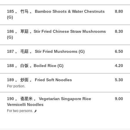
185 。 竹马 。 Bamboo Shoots & Water Chestnuts
8.80
8.80 GBP
(G)
186 。 草菇 。Stir Fried Chinese Straw Mushrooms
8.30
8.30 GBP
(G)
187 。 毛菇 。 Stir Fried Mushrooms (G)
6.50
6.50 GBP
188 。 白饭 。Boiled Rice (G)
4.20
4.20 GBP
189 。 炒面 。 Fried Soft Noodles
5.30
5.30 GBP
Per portion.
190 。 斋星米 。 Vegetarian Singapore Rice
9.00
9.00 GBP
Vermicelli Noodles
For two persons. 🌶️