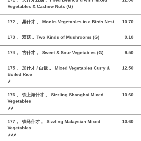
171 。 夭什才豆腐 。Fried Beancurd with Mixed
12.00
12.00 GBP
Vegetables & Cashew Nuts (G)
172 。 巢什才 。 Monks Vegetables in a Birds Nest
10.70
10.70 GBP
173 。 双菇 。Two Kinds of Mushrooms (G)
9.10
9.10 GBP
174 。 古什才 。 Sweet & Sour Vegetables (G)
9.50
9.50 GBP
175 。 加什才 / 白饭 。 Mixed Vegetables Curry &
12.50
12.50 GBP
Boiled Rice
🌶️
176 。 铁上海什才 。 Sizzling Shanghai Mixed
10.60
10.60 GBP
Vegetables
🌶️🌶️
177 。 铁马什才 。 Sizzling Malaysian Mixed
10.60
10.60 GBP
Vegetables
🌶️🌶️🌶️