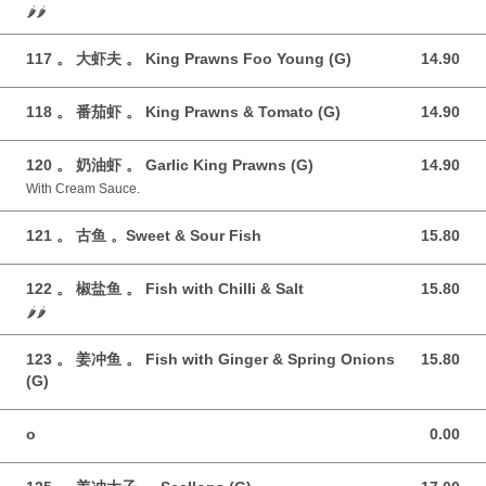
🌶️🌶️
117 。 大虾夫 。 King Prawns Foo Young (G)
14.90
14.90 GBP
118 。 番茄虾 。 King Prawns & Tomato (G)
14.90
14.90 GBP
120 。 奶油虾 。 Garlic King Prawns (G)
14.90
14.90 GBP
With Cream Sauce.
121 。 古鱼 。Sweet & Sour Fish
15.80
15.80 GBP
122 。 椒盐鱼 。 Fish with Chilli & Salt
15.80
15.80 GBP
🌶️🌶️
123 。 姜冲鱼 。 Fish with‎ Ginger & Spring Onions
15.80
15.80 GBP
(G)
o
0.00
0.00 GBP