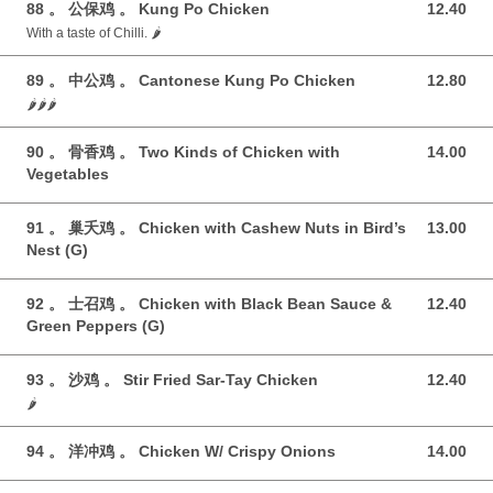
88 。 公保鸡 。 Kung Po Chicken
12.40
12.40 GBP
With a taste of Chilli. 🌶️
89 。 中公鸡 。 Cantonese Kung Po Chicken
12.80
12.80 GBP
🌶️🌶️🌶️
90 。 骨香鸡 。 Two Kinds of Chicken with
14.00
14.00 GBP
Vegetables
91 。 巢夭鸡 。 Chicken with Cashew Nuts in Bird’s
13.00
13.00 GBP
Nest (G)
92 。 士召鸡 。 Chicken with Black Bean Sauce &
12.40
12.40 GBP
Green Peppers (G)
93 。 沙鸡 。 Stir Fried Sar-Tay Chicken
12.40
12.40 GBP
🌶️
94 。 洋冲鸡 。 Chicken W/ Crispy Onions
14.00
14.00 GBP