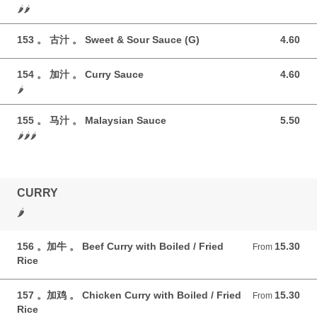
🌶️🌶️
153 。 古汁 。 Sweet & Sour Sauce (G)
4.60
4.60 GBP
154 。 加汁 。 Curry Sauce
4.60
4.60 GBP
🌶️
155 。 马汁 。 Malaysian Sauce
5.50
5.50 GBP
🌶️🌶️🌶️
CURRY
🌶️
156 。加牛 。 Beef Curry with Boiled / Fried
15.30
From 15.30 GBP
From
Rice
157 。加鸡 。 Chicken Curry with Boiled / Fried
15.30
From 15.30 GBP
From
Rice