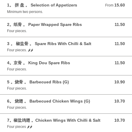
1。 拼 盘 。 Selection of Appetizers
15.60
From 15.60 GBP
From
Minimum two persons.
2。纸骨 。 Paper Wrapped Spare Ribs
11.50
11.50 GBP
Four pieces.
3 。 椒盐骨 。 Spare Ribs With Chilli & Salt
11.50
11.50 GBP
Four‎ pieces. 🌶️🌶️
4。京骨 。 King Dou Spare Ribs
11.50
11.50 GBP
Four pieces.
5 。烧骨 。 Barbecued Ribs (G)
10.90
10.90 GBP
Four pieces.
6。 烧翅 。 Barbecued Chicken Wings (G)
10.70
10.70 GBP
Four‎ pieces.
7。椒盐鸡翅 。Chicken Wings With Chilli & Salt
10.70
10.70 GBP
Four pieces 🌶️🌶️