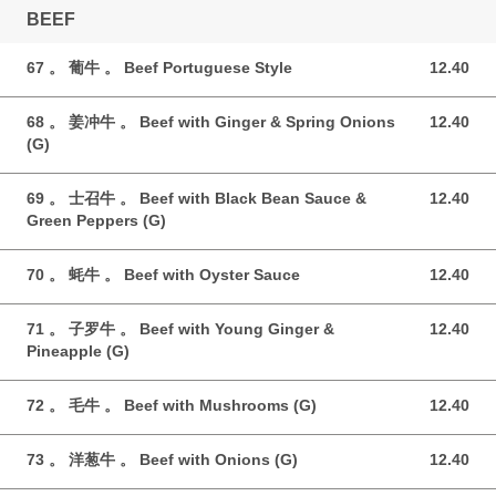
BEEF
67 。 葡牛 。 Beef Portuguese Style
12.40
12.40 GBP
68 。 姜冲牛 。 Beef with Ginger & Spring Onions
12.40
12.40 GBP
(G)
69 。 士召牛 。 Beef with Black Bean Sauce &
12.40
12.40 GBP
Green Peppers (G)
70 。 蚝牛 。 Beef with Oyster Sauce
12.40
12.40 GBP
71 。 子罗牛 。 Beef with Young Ginger &
12.40
12.40 GBP
Pineapple (G)
72 。 毛牛 。 Beef with Mushrooms (G)
12.40
12.40 GBP
73 。 洋葱牛 。 Beef with Onions (G)
12.40
12.40 GBP