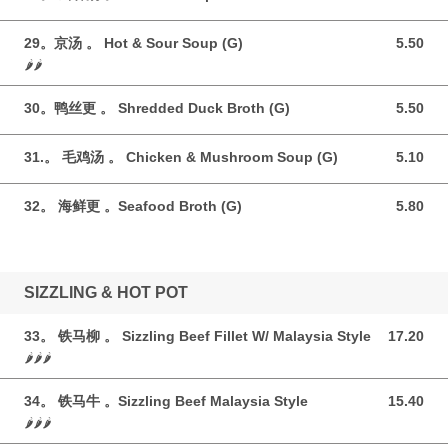
29。京汤 。 Hot & Sour Soup (G)
5.50
5.50 GBP
🌶️🌶️
30。鸭丝更 。 Shredded Duck Broth (G)
5.50
5.50 GBP
31.。 毛鸡汤 。 Chicken & Mushroom Soup (G)
5.10
5.10 GBP
32。 海鲜更 。Seafood Broth (G)
5.80
5.80 GBP
SIZZLING & HOT POT
33。 铁马柳 。 Sizzling Beef Fillet W/ Malaysia Style
17.20
17.20 GBP
🌶️🌶️🌶️
34。 铁马牛 。Sizzling Beef Malaysia Style
15.40
15.40 GBP
🌶️🌶️🌶️