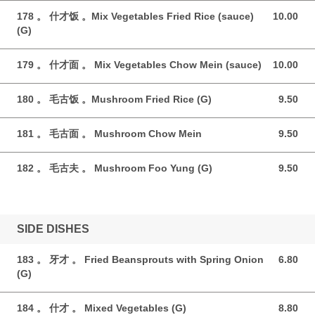
178 。 什才饭 。Mix Vegetables Fried Rice (sauce)
10.00
10.00 GBP
(G)
179 。 什才面 。 Mix Vegetables Chow Mein (sauce)
10.00
10.00 GBP
180 。 毛古饭 。Mushroom Fried Rice (G)
9.50
9.50 GBP
181 。 毛古面 。 Mushroom Chow Mein
9.50
9.50 GBP
182 。 毛古夫 。 Mushroom Foo Yung (G)
9.50
9.50 GBP
SIDE DISHES
183 。 牙才 。 Fried Beansprouts with Spring Onion
6.80
6.80 GBP
(G)
184 。 什才 。 Mixed Vegetables (G)
8.80
8.80 GBP