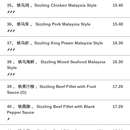
35。 铁马鸡 。Sizzling Chicken Malaysia Style
15.40
15.40 GBP
🌶️🌶️🌶️
36。 铁马朱 。 Sizzling Pork Malaysia Style
15.40
15.40 GBP
🌶️🌶️🌶️
37。 铁马虾 。Sizzling King Prawn Malaysia Style
16.30
16.30 GBP
🌶️🌶️🌶️
38 。 铁马海鲜 。 Sizzling Mixed Seafood Malaysia
16.30
16.30 GBP
Style
🌶️🌶️🌶️
39 。 铁果汁柳 。Sizzling Beef Fillet with Fruit
17.20
17.20 GBP
Sauce (G)
40 。 铁黑柳 。 Sizzling Beef Fillet with Black
17.20
17.20 GBP
Pepper Sauce
🌶️