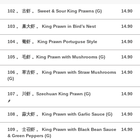
102 。 古虾 。 Sweet & Sour King Prawns (G)
14.90
14.90 GBP
103 。 巢大虾 。 King Prawn in Bird’s Nest
14.90
14.90 GBP
104 。 葡虾 。 King Prawn Portuguse Style
14.90
14.90 GBP
105 。 毛虾 。King Prawn with Mushrooms (G)
14.90
14.90 GBP
106 。 草古虾 。 King Prawn with Straw Mushrooms
14.90
14.90 GBP
(G)
107 。 川虾 。Szechuan King Prawn (G)
14.90
14.90 GBP
🌶️
108 。 蒜大虾 。 King Prawn with Garlic Sauce (G)
14.90
14.90 GBP
109 。 士召虾 。 King Prawn with Black Bean Sauce
14.90
14.90 GBP
& Green Peppers (G)