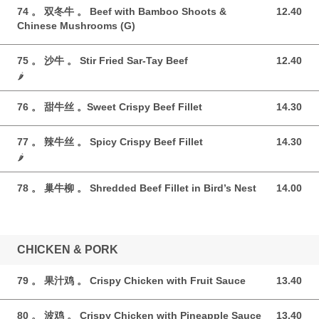
74 。 双冬牛 。 Beef with Bamboo Shoots &
12.40
12.40 GBP
Chinese Mushrooms (G)
75 。 沙牛 。 Stir Fried Sar-Tay Beef
12.40
12.40 GBP
🌶️
76 。 甜牛丝 。Sweet Crispy Beef Fillet
14.30
14.30 GBP
77 。 辣牛丝 。 Spicy Crispy Beef Fillet
14.30
14.30 GBP
🌶️
78 。 巢牛柳 。 Shredded Beef Fillet in Bird’s Nest
14.00
14.00 GBP
CHICKEN & PORK
79 。 果汁鸡 。 Crispy Chicken with Fruit Sauce
13.40
13.40 GBP
80 。 波鸡 。 Crispy Chicken with Pineapple Sauce
13.40
13.40 GBP