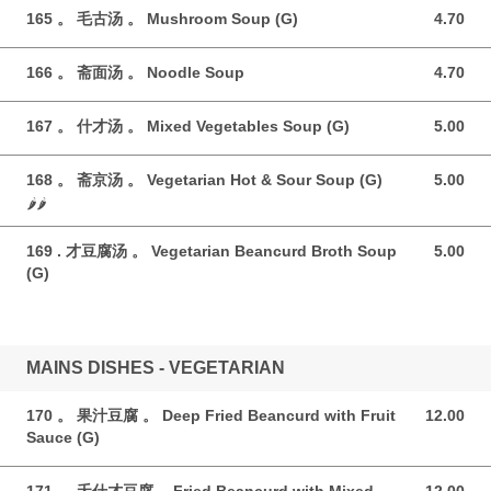
165 。 毛古汤 。 Mushroom Soup (G)
4.70
4.70 GBP
166 。 斋面汤 。 Noodle Soup
4.70
4.70 GBP
167 。 什才汤 。 Mixed Vegetables Soup (G)
5.00
5.00 GBP
168 。 斋京汤 。 Vegetarian Hot & Sour Soup (G)
5.00
5.00 GBP
🌶️🌶️
169 . 才豆腐汤 。 Vegetarian Beancurd Broth Soup
5.00
5.00 GBP
(G)
MAINS DISHES - VEGETARIAN
170 。 果汁豆腐 。 Deep Fried Beancurd with Fruit
12.00
12.00 GBP
Sauce (G)