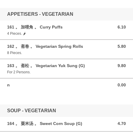
APPETISERS - VEGETARIAN
161 。 加哩角 。 Curry Puffs
6.10
6.10 GBP
4 Pieces. 🌶️
162 。 斋卷 。 Vegetarian Spring Rolls
5.80
5.80 GBP
8 Pieces.
163 。 斋松 。 Vegetarian Yuk Sung (G)
9.80
9.80 GBP
For 2 Persons.
n
0.00
0.00 GBP
SOUP - VEGETARIAN
164 。 粟米汤 。 Sweet Corn Soup (G)
4.70
4.70 GBP