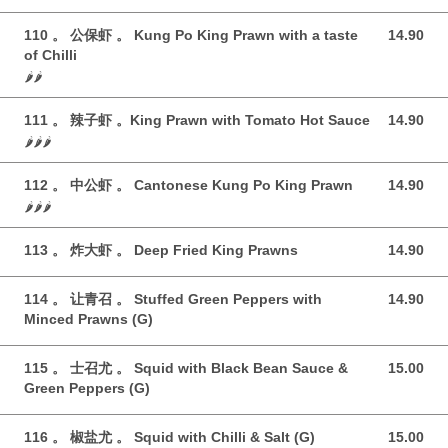
110 。 公保虾 。 Kung Po King Prawn with a taste
14.90
14.90 GBP
of Chilli
🌶️🌶️
111 。 辣子虾 。King Prawn with Tomato Hot Sauce
14.90
14.90 GBP
🌶️🌶️🌶️
112 。 中公虾 。 Cantonese Kung Po King Prawn
14.90
14.90 GBP
🌶️🌶️🌶️
113 。 炸大虾 。 Deep Fried King Prawns
14.90
14.90 GBP
114 。 让青召 。 Stuffed Green Peppers with
14.90
14.90 GBP
Minced Prawns (G)
115 。 士召尤 。 Squid with Black Bean Sauce &
15.00
15.00 GBP
Green Peppers (G)
116 。 椒盐尤 。 Squid with Chilli & Salt (G)
15.00
15.00 GBP