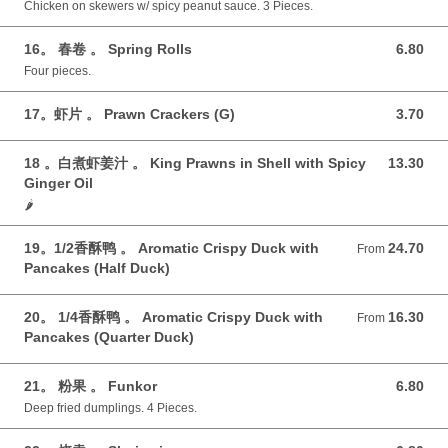
Chicken on skewers w/ spicy peanut sauce. 3 Pieces.
16。 春卷 。 Spring Rolls
6.80
6.80 GBP
Four pieces.
17。虾片 。 Prawn Crackers (G)
3.70
3.70 GBP
18 。白煮虾姜汁 。 King Prawns in Shell with Spicy
13.30
13.30 GBP
Ginger Oil
🌶️
19。1/2香酥鸭 。 Aromatic Crispy Duck with
24.70
From 24.70 GBP
From
Pancakes (Half Duck)
20。 1/4香酥鸭 。 Aromatic Crispy Duck with
16.30
From 16.30 GBP
From
Pancakes (Quarter Duck)
21。 粉果 。 Funkor
6.80
6.80 GBP
Deep fried dumplings. 4 Pieces.