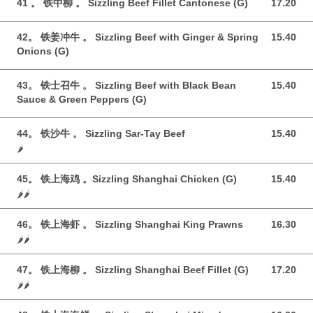
41 。 铁中柳 。 Sizzling Beef Fillet Cantonese (G)
17.20
17.20 GBP
42。 铁姜冲牛 。 Sizzling Beef with Ginger & Spring
15.40
15.40 GBP
Onions (G)
43。 铁士召牛 。 Sizzling Beef with Black Bean
15.40
15.40 GBP
Sauce & Green Peppers (G)
44。 铁沙牛 。 Sizzling Sar-Tay Beef
15.40
15.40 GBP
🌶️
45。 铁上海鸡 。Sizzling Shanghai Chicken (G)
15.40
15.40 GBP
🌶️🌶️
46。 铁上海虾 。 Sizzling Shanghai King Prawns
16.30
16.30 GBP
🌶️🌶️
47。 铁上海柳 。 Sizzling Shanghai Beef Fillet (G)
17.20
17.20 GBP
🌶️🌶️