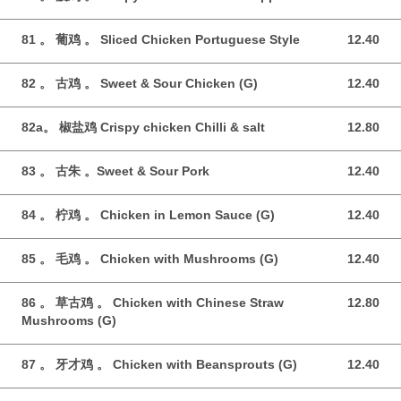
81 。 葡鸡 。 Sliced Chicken Portuguese Style
12.40
12.40 GBP
82 。 古鸡 。 Sweet & Sour Chicken (G)
12.40
12.40 GBP
82a。 椒盐鸡 Crispy chicken Chilli & salt
12.80
12.80 GBP
83 。 古朱 。Sweet & Sour Pork
12.40
12.40 GBP
84 。 柠鸡 。 Chicken in Lemon Sauce (G)
12.40
12.40 GBP
85 。 毛鸡 。 Chicken with Mushrooms (G)
12.40
12.40 GBP
86 。 草古鸡 。 Chicken with Chinese Straw
12.80
12.80 GBP
Mushrooms (G)
87 。 牙才鸡 。 Chicken with Beansprouts (G)
12.40
12.40 GBP