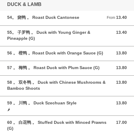
DUCK & LAMB
54。 烧鸭 。 Roast Duck Cantonese
13.40
From 13.40 GBP
From
55。 子罗鸭 。 Duck with Young Ginger &
13.40
13.40 GBP
Pineapple (G)
56 。 橙鸭 。Roast Duck with Orange Sauce (G)
13.80
13.80 GBP
57 。 梅鸭 。 Roast Duck with Plum Sauce (G)
13.80
13.80 GBP
58 。 双冬鸭 。 Duck with Chinese Mushrooms &
13.80
13.80 GBP
Bamboo Shoots
59 。 川鸭 。 Duck Szechuan Style
13.80
13.80 GBP
🌶️
60 。 白花鸭 。 Stuffed Duck with Minced Prawns
17.00
17.00 GBP
(G)