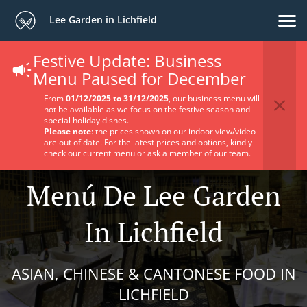
Lee Garden in Lichfield
Festive Update: Business
Menu Paused for December
From
01/12/2025 to 31/12/2025
, our business menu will
not be available as we focus on the festive season and
special holiday dishes.
Please note
: the prices shown on our indoor view/video
are out of date. For the latest prices and options, kindly
check our current menu or ask a member of our team.
Menú De Lee Garden
In Lichfield
ASIAN, CHINESE & CANTONESE FOOD IN
LICHFIELD