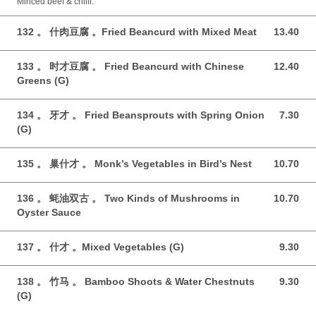
Minced beef & chilli.
132 。 什肉豆腐 。Fried Beancurd with Mixed Meat
13.40
13.40 GBP
133 。 时才豆腐 。 Fried Beancurd with Chinese
12.40
12.40 GBP
Greens (G)
134 。 牙才 。 Fried Beansprouts with Spring Onion
7.30
7.30 GBP
(G)
135 。 巢什才 。 Monk’s Vegetables in Bird’s Nest
10.70
10.70 GBP
136 。 蚝油双古 。 Two Kinds of Mushrooms in
10.70
10.70 GBP
Oyster Sauce
137 。 什才 。Mixed Vegetables (G)
9.30
9.30 GBP
138 。 竹马 。 Bamboo Shoots & Water Chestnuts
9.30
9.30 GBP
(G)