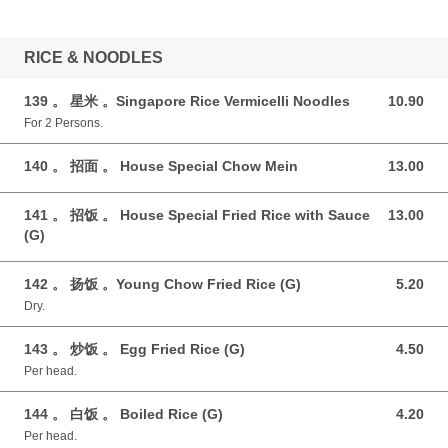
RICE & NOODLES
139 。 星米 。Singapore Rice Vermicelli Noodles
10.90
10.90 GBP
For 2 Persons.
140 。 招面 。 House Special Chow Mein
13.00
13.00 GBP
141 。 招饭 。 House Special Fried Rice with Sauce
13.00
13.00 GBP
(G)
142 。 扬饭 。Young Chow Fried Rice (G)
5.20
5.20 GBP
Dry.
143 。 炒饭 。 Egg Fried Rice (G)
4.50
4.50 GBP
Per head.
144 。 白饭 。 Boiled Rice (G)
4.20
4.20 GBP
Per head.