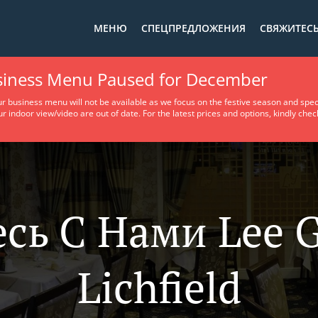
МЕНЮ
СПЕЦПРЕДЛОЖЕНИЯ
СВЯЖИТЕСЬ
usiness Menu Paused for December
ur business menu will not be available as we focus on the festive season and spec
ur indoor view/video are out of date. For the latest prices and options, kindly che
сь С Нами Lee G
Lichfield