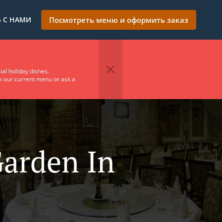
 С НАМИ
Посмотреть меню и оформить заказ
ial holiday dishes.
ck our current menu or ask a
arden In