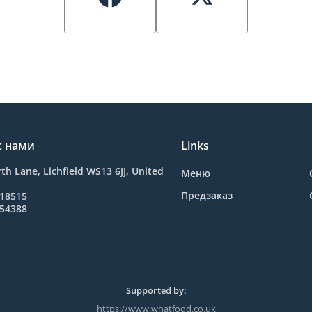
с нами
Links
h Lane, Lichfield WS13 6JJ, United
Меню
Предзаказ
418515
254388
Supported by:
https://www.whatfood.co.uk